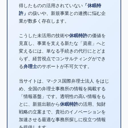
得したものの活用されていない
「休眠特
許」
の扱いや、新規事業との連携に悩む企
業が数多く存在します。
こうした未活用の技術や
休眠特許
の価値を
見直し、事業を支える新たな「資産」へと
変えるには、単なる手続きの代行にとどま
らず、経営視点でコンサルティングができ
る
弁理士
のサポートが不可欠です。
当サイトは、マ-クス国際弁理士法人 をはじ
め、全国の弁理士事務所の情報を掲載する
「情報基盤」です。透明性の高い情報をも
とに、新規出願から
休眠特許
の活用、知財
戦略の立案まで、貴社のイノベーションを
加速させる最適な事務所探しに役立つ情報
を提供します。