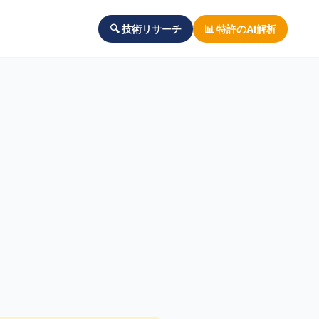
🔍 技術リサーチ
📊 特許のAI解析