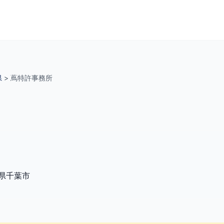
県
>
蔦特許事務所
県千葉市