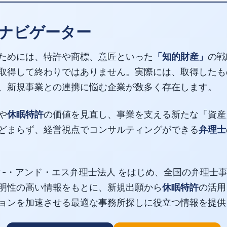
ナビゲーター
ためには、特許や商標、意匠といった
「知的財産」
の戦
取得して終わりではありません。実際には、取得したも
、新規事業との連携に悩む企業が数多く存在します。
や
休眠特許
の価値を見直し、事業を支える新たな「資産
どまらず、経営視点でコンサルティングができる
弁理士
ィ-・アンド・エス弁理士法人 をはじめ、全国の弁理士
明性の高い情報をもとに、新規出願から
休眠特許
の活用
ョンを加速させる最適な事務所探しに役立つ情報を提供