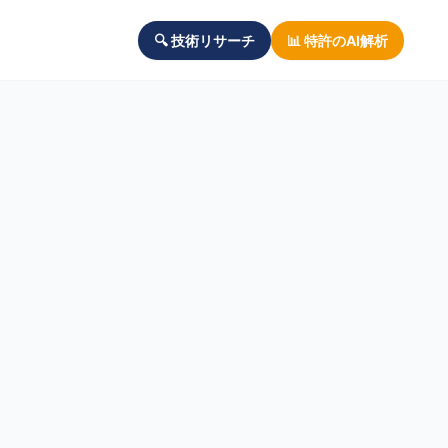
🔍 技術リサーチ
📊 特許のAI解析