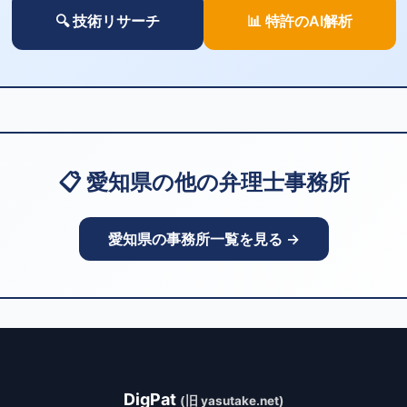
🔍 技術リサーチ
📊 特許のAI解析
📋 愛知県の他の弁理士事務所
愛知県の事務所一覧を見る →
DigPat
(旧 yasutake.net)