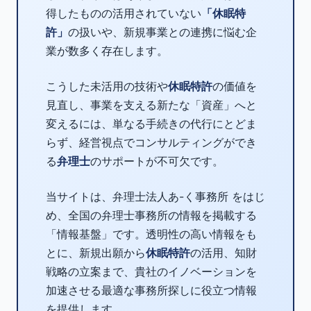
得したものの活用されていない
「休眠特
許」
の扱いや、新規事業との連携に悩む企
業が数多く存在します。
こうした未活用の技術や
休眠特許
の価値を
見直し、事業を支える新たな「資産」へと
変えるには、単なる手続きの代行にとどま
らず、経営視点でコンサルティングができ
る
弁理士
のサポートが不可欠です。
当サイトは、弁理士法人あ-く事務所 をはじ
め、全国の弁理士事務所の情報を掲載する
「情報基盤」です。透明性の高い情報をも
とに、新規出願から
休眠特許
の活用、知財
戦略の立案まで、貴社のイノベーションを
加速させる最適な事務所探しに役立つ情報
を提供します。