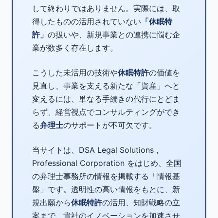
して終わりではありません。実際には、取
得したものの活用されていない
「休眠特
許」
の扱いや、新規事業との連携に悩む企
業が数多く存在します。
こうした未活用の技術や
休眠特許
の価値を
見直し、事業を支える新たな「資産」へと
変えるには、単なる手続きの代行にとどま
らず、経営視点でコンサルティングができ
る
弁理士
のサポートが不可欠です。
当サイトは、DSA Legal Solutions，
Professional Corporation をはじめ、全国
の弁理士事務所の情報を掲載する「情報基
盤」です。透明性の高い情報をもとに、新
規出願から
休眠特許
の活用、知財戦略の立
案まで、貴社のイノベーションを加速させ