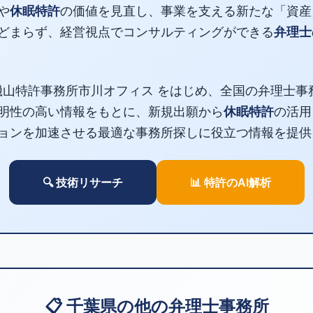
や
休眠特許
の価値を見直し、事業を支える新たな「資産
どまらず、経営視点でコンサルティングができる
弁理士
磯山特許事務所市川オフィス をはじめ、全国の弁理士事
明性の高い情報をもとに、新規出願から
休眠特許
の活用
ョンを加速させる最適な事務所探しに役立つ情報を提供
🔍 技術リサーチ
📊 特許のAI解析
📋 千葉県の他の弁理士事務所