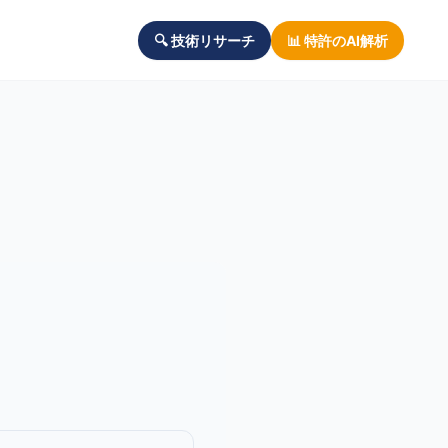
🔍 技術リサーチ
📊 特許のAI解析