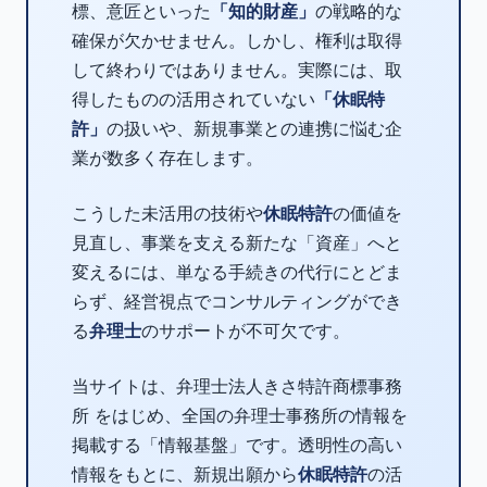
標、意匠といった
「知的財産」
の戦略的な
確保が欠かせません。しかし、権利は取得
して終わりではありません。実際には、取
得したものの活用されていない
「休眠特
許」
の扱いや、新規事業との連携に悩む企
業が数多く存在します。
こうした未活用の技術や
休眠特許
の価値を
見直し、事業を支える新たな「資産」へと
変えるには、単なる手続きの代行にとどま
らず、経営視点でコンサルティングができ
る
弁理士
のサポートが不可欠です。
当サイトは、弁理士法人きさ特許商標事務
所 をはじめ、全国の弁理士事務所の情報を
掲載する「情報基盤」です。透明性の高い
情報をもとに、新規出願から
休眠特許
の活