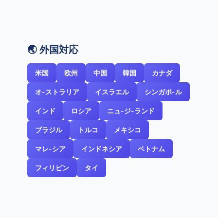
🌏 外国対応
米国
欧州
中国
韓国
カナダ
オ-ストラリア
イスラエル
シンガポ-ル
インド
ロシア
ニュ-ジ-ランド
ブラジル
トルコ
メキシコ
マレ-シア
インドネシア
ベトナム
フィリピン
タイ