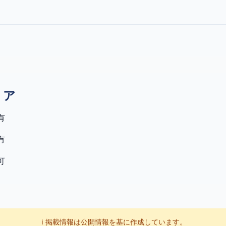
リア
有
有
可
ℹ️ 掲載情報は公開情報を基に作成しています。