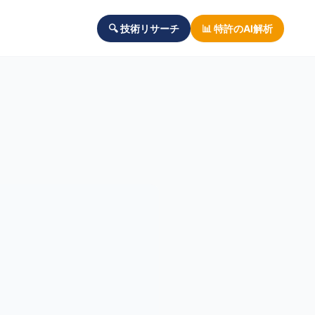
🔍 技術リサーチ
📊 特許のAI解析