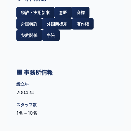
特許・実用新案
意匠
商標
外国特許
外国商標系
著作権
契約関係
争訟
🏢 事務所情報
設立年
2004 年
スタッフ数
1名～10名