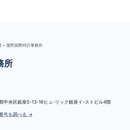
都
>
瀧野国際特許事務所
務所
都中央区銀座5-13-16ヒュ-リック銀座イ-ストビル4階
番号を調べる →