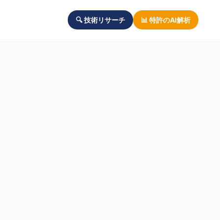
🔍 技術リサーチ
📊 特許のAI解析