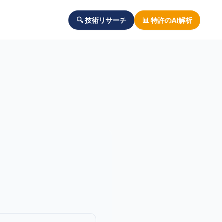
🔍 技術リサーチ
📊 特許のAI解析