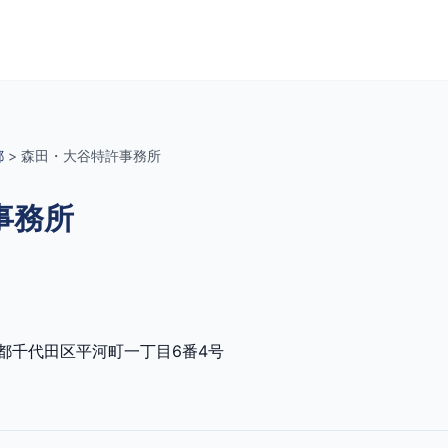
都
>
森田・大谷特許事務所
事務所
都千代田区平河町一丁目6番4号