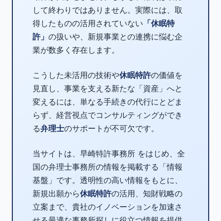
して終わりではありません。実際には、取
得したものの活用されていない
「休眠特
許」
の扱いや、新規事業との連携に悩む企
業が数多く存在します。
こうした未活用の技術や
休眠特許
の価値を
見直し、事業を支える新たな「資産」へと
変えるには、単なる手続きの代行にとどま
らず、経営視点でコンサルティングができ
る
弁理士
のサポートが不可欠です。
当サイトは、早崎特許事務所 をはじめ、全
国の弁理士事務所の情報を掲載する「情報
基盤」です。透明性の高い情報をもとに、
新規出願から
休眠特許
の活用、知財戦略の
立案まで、貴社のイノベーションを加速さ
せる最適な事務所探しに役立つ情報を提供