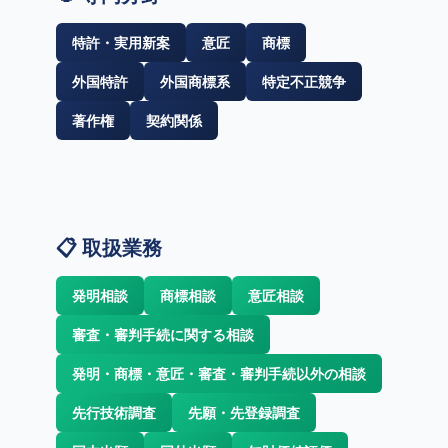
特許・実用新案
意匠
商標
外国特許
外国商標系
特定不正競争
著作権
契約関係
📋 取扱業務
発明相談
商標相談
意匠相談
審査・審判手続に関する相談
発明・商標・意匠・審査・審判手続以外の相談
先行技術調査
先願・先登録調査