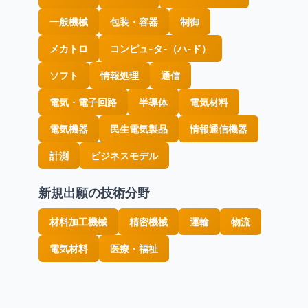
一般機械
包装・容器
制御
メカトロ
コンピュ-タ-（ハ-ド）
ソフト
情報処理
通信
電気・電子回路
半導体
電気材料
電気機器
民生電気製品
情報通信機器
計測
ビジネスモデル
新規出願の技術分野
材料加工機械
精密機械
運輸
物流
電気材料
医療・福祉