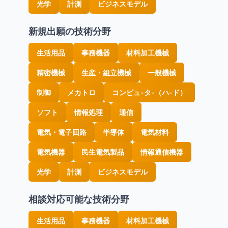
光学
計測
ビジネスモデル
新規出願の技術分野
生活用品
事務機器
材料加工機械
精密機械
生産・組立機械
一般機械
制御
メカトロ
コンピュ-タ-（ハ-ド）
ソフト
情報処理
通信
電気・電子回路
半導体
電気材料
電気機器
民生電気製品
情報通信機器
光学
計測
ビジネスモデル
相談対応可能な技術分野
生活用品
事務機器
材料加工機械