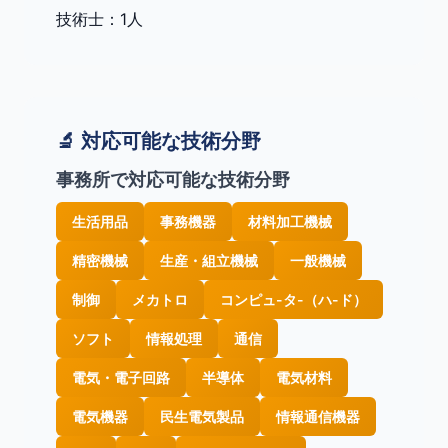
技術士：1人
🔬 対応可能な技術分野
事務所で対応可能な技術分野
生活用品
事務機器
材料加工機械
精密機械
生産・組立機械
一般機械
制御
メカトロ
コンピュ-タ-（ハ-ド）
ソフト
情報処理
通信
電気・電子回路
半導体
電気材料
電気機器
民生電気製品
情報通信機器