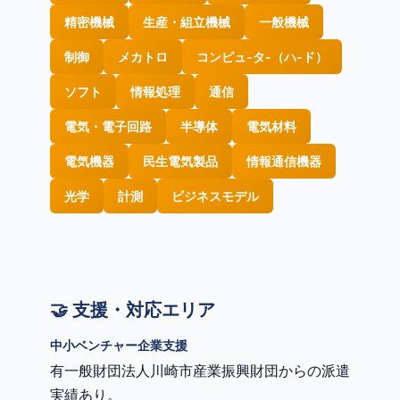
精密機械
生産・組立機械
一般機械
制御
メカトロ
コンピュ-タ-（ハ-ド）
ソフト
情報処理
通信
電気・電子回路
半導体
電気材料
電気機器
民生電気製品
情報通信機器
光学
計測
ビジネスモデル
🤝 支援・対応エリア
中小ベンチャー企業支援
有一般財団法人川崎市産業振興財団からの派遣
実績あり。