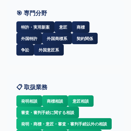
🎯 専門分野
特許・実用新案
意匠
商標
外国特許
外国商標系
契約関係
争訟
外国意匠系
📋 取扱業務
発明相談
商標相談
意匠相談
審査・審判手続に関する相談
発明・商標・意匠・審査・審判手続以外の相談